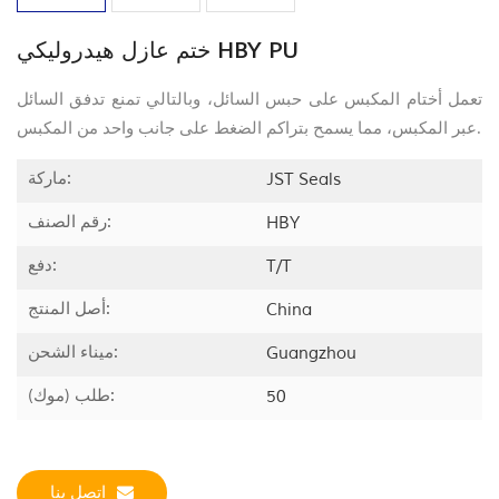
ختم عازل هيدروليكي HBY PU
تعمل أختام المكبس على حبس السائل، وبالتالي تمنع تدفق السائل
عبر المكبس، مما يسمح بتراكم الضغط على جانب واحد من المكبس.
ماركة:
JST Seals
رقم الصنف:
HBY
دفع:
T/T
أصل المنتج:
China
ميناء الشحن:
Guangzhou
طلب (موك):
50
اتصل بنا