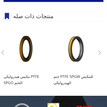
منتجات ذات صله
دوجة
ختم PTFE SPGW للمكبس
مكبس هيدروليكي PTFE
يل
الهيدروليكي
SPGO الختم