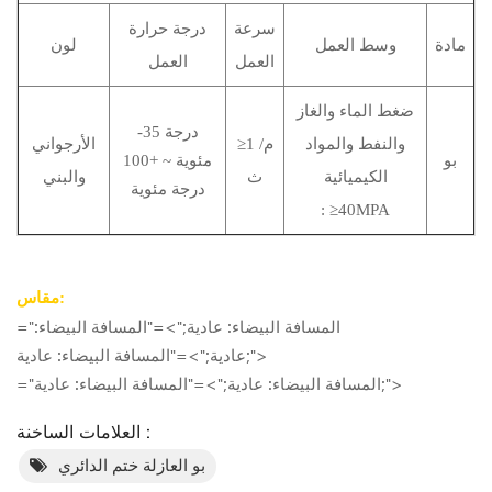
سرعة
درجة حرارة
مادة
وسط العمل
لون
العمل
العمل
ضغط الماء والغاز
-35 درجة
والنفط والمواد
≥1 م/
الأرجواني
بو
مئوية ~ +100
الكيميائية
ث
والبني
درجة مئوية
: ≥40MPA
مقاس:
="المسافة البيضاء: عادية;">="المسافة البيضاء:
عادية;">="المسافة البيضاء: عادية;">
="المسافة البيضاء: عادية;">="المسافة البيضاء: عادية;">
العلامات الساخنة :
بو العازلة ختم الدائري