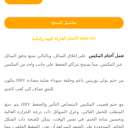
تفاصيل المنتج
الأختام العازلة الهيدروليكية HBY PU
تعمل أختام المكبس
على إغلاق السائل، وبالتالي تمنع تدفق السائل
عبر المكبس، مما يسمح بتراكم الضغط على جانب واحد من المكبس.
يتكون HBY من ختم بولي يوريثين ناعم وحلقة سوداء صلبة مضادة
للبثق تضاف إلى كعب الختم.
يتم دمج HBY مع ختم قضيب المكبس لامتصاص التأثير والضغط
المتقلب للحمل العالي، وعزل السوائل ذات درجة الحرارة العالية
وتحسين متانة الختم. في نفس الوقت، يمكن للفتحة ذات الشكل
الخاص الموجودة على الشفة المنزلقة أن تحرر الضغط الخلفي، مما