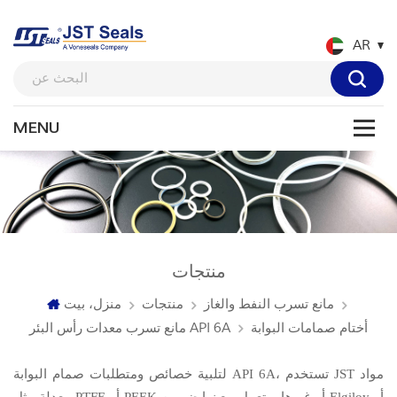
AR
منتجات
مانع تسرب النفط والغاز
منتجات
منزل، بيت
أختام صمامات البوابة
مانع تسرب معدات رأس البئر API 6A
لتلبية خصائص ومتطلبات صمام البوابة API 6A، تستخدم JST مواد
معدلة مثل PTFE أو PEEK أو غيرها، وتعمل مع نوابض من Elgiloy أو