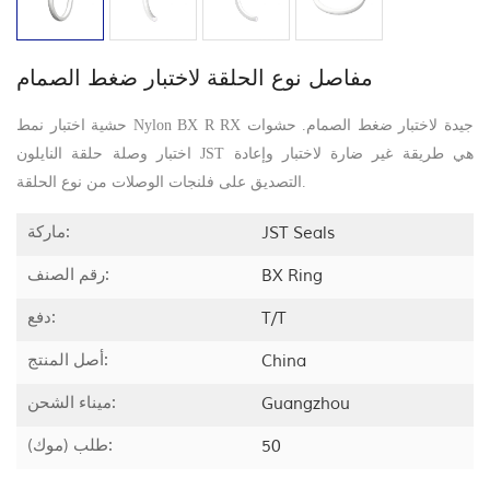
مفاصل نوع الحلقة لاختبار ضغط الصمام
حشية اختبار نمط Nylon BX R RX جيدة لاختبار ضغط الصمام. حشوات
اختبار وصلة حلقة النايلون JST هي طريقة غير ضارة لاختبار وإعادة
التصديق على فلنجات الوصلات من نوع الحلقة.
ماركة:
JST Seals
رقم الصنف:
BX Ring
دفع:
T/T
أصل المنتج:
China
ميناء الشحن:
Guangzhou
طلب (موك):
50