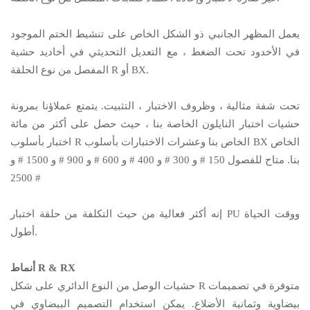
يعمل المظهر الجانبي ذو الشكل الخاص على تنشيط الختم الموجود
في الأخدود تحت الضغط ، مع التعديل التحديثي في ​​أخاديد حشية
المفصل من نوع الحلقة R أو BX.
تحت شفة مثالية ، وظروف الاختبار ، التثبيت. يتمتع عملاؤنا بمرونة
حشيات اختبار النايلون الخاصة بنا ، حيث حصل على أكثر من مائة
اختبار بأسلوب R الخاص بنا وعشرات الاختبارات بأسلوب BX الخاص
بنا. متاح للفصول 150 # و 300 # و 400 # و 600 # و 900 # و 1500 # و
2500 #
إنه أكثر فعالية من حيث التكلفة من حلقة اختبار PU ووقت الحياة
أطول.
أنماط R & RX
حشيات الوصل من النوع الدائري على شكل R متوفرة في تصميمات
بيضاوية وثمانية الأضلاع. يمكن استخدام التصميم البيضاوي في