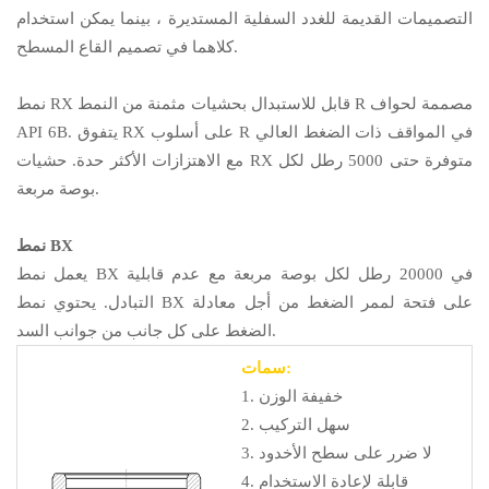
التصميمات القديمة للغدد السفلية المستديرة ، بينما يمكن استخدام
كلاهما في تصميم القاع المسطح.
نمط RX قابل للاستبدال بحشيات مثمنة من النمط R مصممة لحواف
API 6B. يتفوق RX على أسلوب R في المواقف ذات الضغط العالي
مع الاهتزازات الأكثر حدة. حشيات RX متوفرة حتى 5000 رطل لكل
بوصة مربعة.
نمط BX
يعمل نمط BX في 20000 رطل لكل بوصة مربعة مع عدم قابلية
التبادل. يحتوي نمط BX على فتحة لممر الضغط من أجل معادلة
الضغط على كل جانب من جوانب السد.
سمات:
1. خفيفة الوزن
2. سهل التركيب
3. لا ضرر على سطح الأخدود
4. قابلة لإعادة الاستخدام