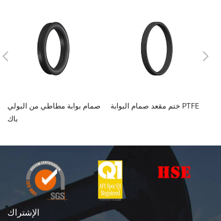
نوع صمام
ختم مقعد صمام البوابة PTFE
صمام بوابة مطاطي من البولي
باك
الإشتراك