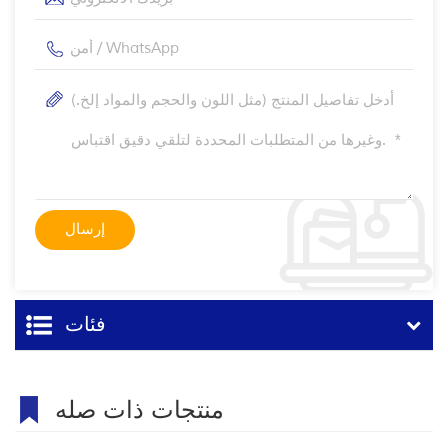
فئات
منتجات ذات صله