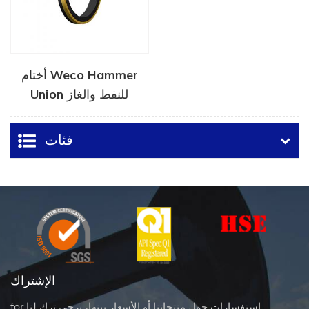
أختام Weco Hammer
Union للنفط والغاز
فئات
الإشتراك
for استفسارات حول منتجاتنا أو الأسعار بينها، يرجى ترك لنا