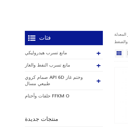
المعدلة
فئات
مانع تسرب هيدروليكي
ي
مانع تسرب النفط والغاز
صمام كروي API 6D وختم غاز
طبيعي مسال
حلقات وأختام FFKM O
منتجات جديدة