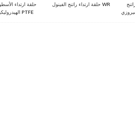
اتنج
حلقة ارتداء راتنج الفينول WR
حلقة ارتداء الأسطو
فيروزي
الهيدروليكية PTFE