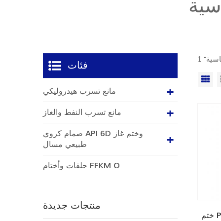
سية
فئات
ي
مانع تسرب هيدروليكي
مانع تسرب النفط والغاز
صمام كروي API 6D وختم غاز
طبيعي مسال
حلقات وأختام FFKM O
منتجات جديدة
ختم PTFE SPGW للمكبس