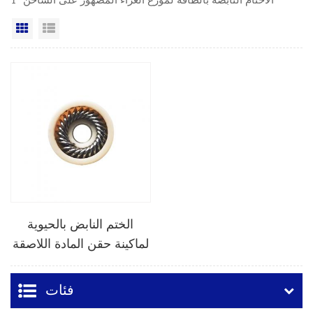
1 "الأختام النابضة بالطاقة لموزع الغراء المصهور على الساخن"
عرض القائمة
عرض شبكي
الختم النابض بالحيوية
لماكينة حقن المادة اللاصقة
بالذوبان الساخن
فئات