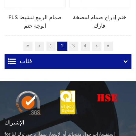
ختم إدراج صمام لمضخة
FLS صمام الربيع تنشيط
فارك
الوجه ختم
1
2
3
4
فئات
الإشتراك
for استفسارات حول منتجاتنا أو الأسعار بينها، يرجى ترك لنا