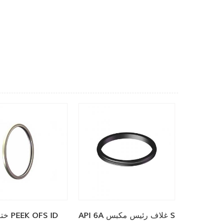
API 6A غلاف رئيس مكبس S
ختم وجه PEEK OFS ID