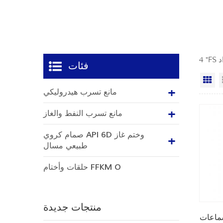
فئات
ي
مانع تسرب هيدروليكي
مانع تسرب النفط والغاز
صمام كروي API 6D وختم غاز
طبيعي مسال
حلقات وأختام FFKM O
منتجات جديدة
ت S ختم