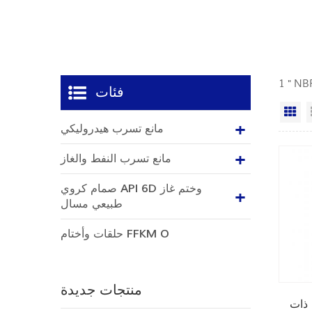
فئات
ي
مانع تسرب هيدروليكي
مانع تسرب النفط والغاز
صمام كروي API 6D وختم غاز
طبيعي مسال
حلقات وأختام FFKM O
منتجات جديدة
 ذات