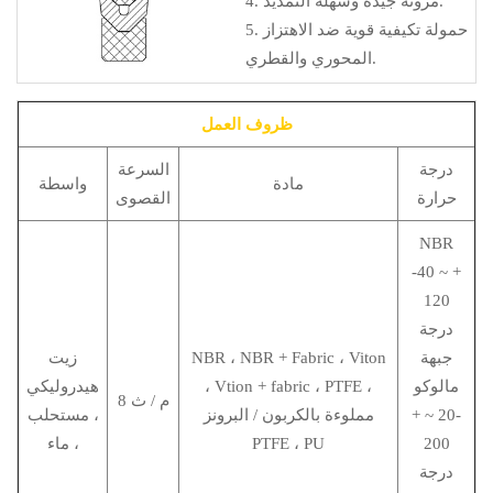
4. مرونة جيدة وسهلة التمديد.
5. حمولة تكيفية قوية ضد الاهتزاز
المحوري والقطري.
ظروف العمل
درجة
السرعة
مادة
واسطة
حرارة
القصوى
NBR
-40 ~ +
120
درجة
جبهة
NBR ، NBR + Fabric ، Viton
زيت
مالوكو
، Vtion + fabric ، PTFE ،
هيدروليكي
8 م / ث
-20 ~ +
مملوءة بالكربون / البرونز
، مستحلب
200
PTFE ، PU
، ماء
درجة