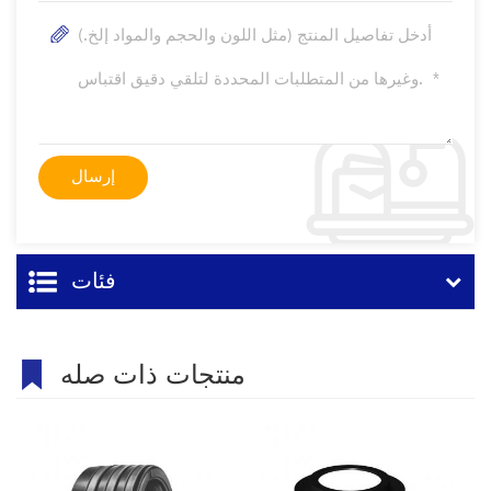
فئات
منتجات ذات صله