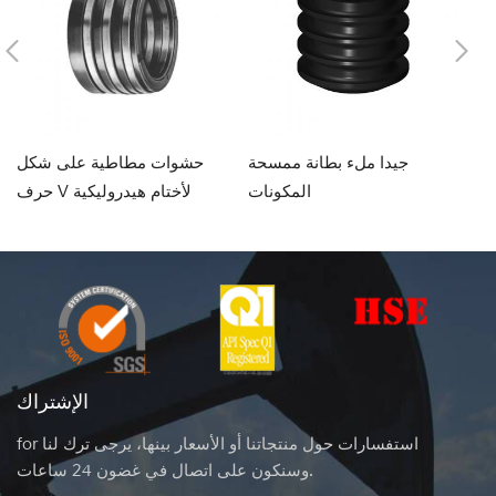
جي
جيدا ملء بطانة ممسحة
حشوات مطاطية على شكل
از
المكونات
حرف V لأختام هيدروليكية
الإشتراك
for استفسارات حول منتجاتنا أو الأسعار بينها، يرجى ترك لنا
وسنكون على اتصال في غضون 24 ساعات.