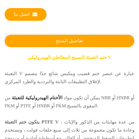
اتصل بنا
تفاصيل المنتج
ختم التعبئة النسيج المطاطي الهيدروليكي V
التعبئة V عبارة عن عنصر ختم قضيب ومكبس شائع جدًا مصمم
لإغلاق التطبيقات الثابتة والترددية والطرد المركزي.
يمكن أن تكون مواد
الأختام الهيدروليكية للتعبئة
من NBR أو HNBR أو
FKM أو PTFE أو HNBR أو FKM المقوى بالنسيج.
من عدة مهايئات من الذكور والإناث ،
يتكون ختم التعبئة PTFE V
وعادة ما تكون مجموعة من ثلاث إلى سبع حلقات فولت ، وتستخدم
لتطبيقات الضغط المنخفض أو العالي مع أسطوانة أحادية أو مزدوجة