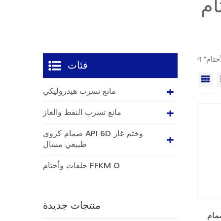
ام
فئات
ي
مانع تسرب هيدروليكي
مانع تسرب النفط والغاز
صمام كروي API 6D وختم غاز
طبيعي مسال
حلقات وأختام FFKM O
منتجات جديدة
مام