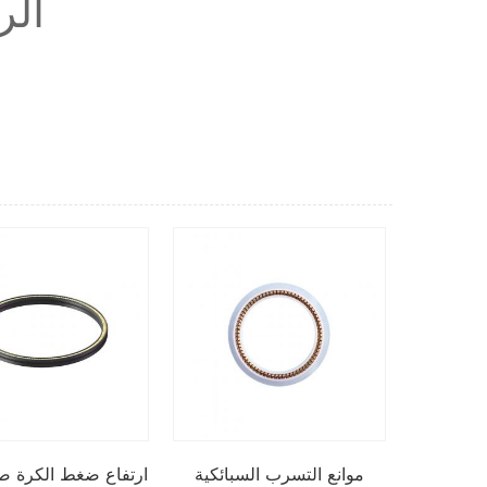
الر
موانع التسرب السبائكية
ارتفاع ضغط الكرة ص