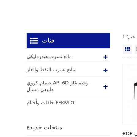
فئات
ي
مانع تسرب هيدروليكي
مانع تسرب النفط والغاز
صمام كروي API 6D وختم غاز
طبيعي مسال
حلقات وأختام FFKM O
منتجات جديدة
ي