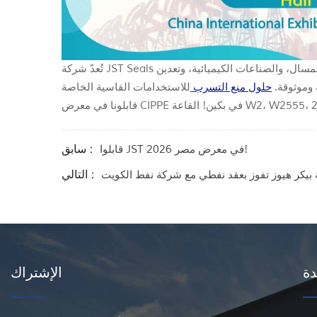
تُعدّ شركة JST Seals شركة رائدة في تصنيع موانع التسرب عالية الأداء للعديد من الصناعات، بما في ذلك النفط والغاز، وأشباه الموصلات، والغاز الطبيعي المسال، والصناعات الكيميائية، وتعدين
 وموثوقة.
حلول منع التسرب
سابق :
قابلوا JST في معرض مصر 2026!
التالي :
بيكر هيوز تفوز بعقد نفطي مع شركة نفط الكويت
دة
الإشتراك