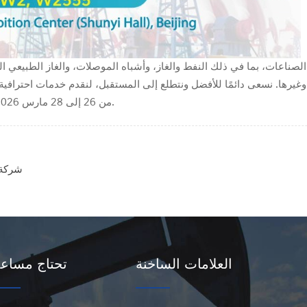
وغيرها. نسعى دائمًا للأفضل ونتطلع إلى المستقبل، لنقدم خدمات احترافية
قابلونا في معرض CIPPE في بكين! القاعة W2، W2555، من 26 إلى 28 مارس 2026.
شركة 
العلامات الساخنة
تحتاج مساع