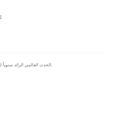
نلتقي بكم في معرض CIPPE في بكين!
، ويقام سنوياً في بكين.
يُعد معرض CIPPE (المعرض الدولي الصيني لتكنولوجيا ومعدات البترول والبتروكيماويات) الحدث العالمي الرائد سنويا