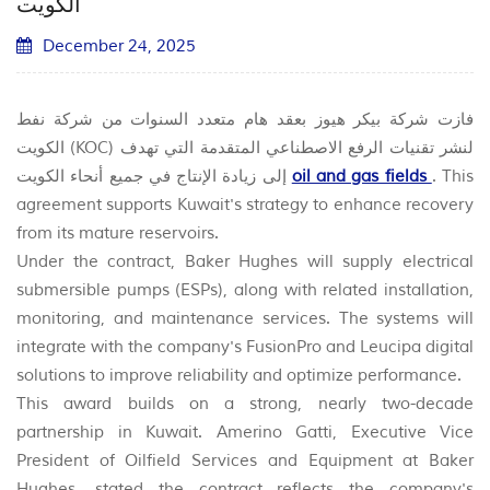
الكويت
December 24, 2025
فازت شركة بيكر هيوز بعقد هام متعدد السنوات من شركة نفط
الكويت (KOC) لنشر تقنيات الرفع الاصطناعي المتقدمة التي تهدف
إلى زيادة الإنتاج في جميع أنحاء الكويت
oil and gas fields
. This
agreement supports Kuwait's strategy to enhance recovery
from its mature reservoirs.
Under the contract, Baker Hughes will supply electrical
submersible pumps (ESPs), along with related installation,
monitoring, and maintenance services. The systems will
integrate with the company's FusionPro and Leucipa digital
solutions to improve reliability and optimize performance.
This award builds on a strong, nearly two-decade
partnership in Kuwait. Amerino Gatti, Executive Vice
President of Oilfield Services and Equipment at Baker
Hughes, stated the contract reflects the company's