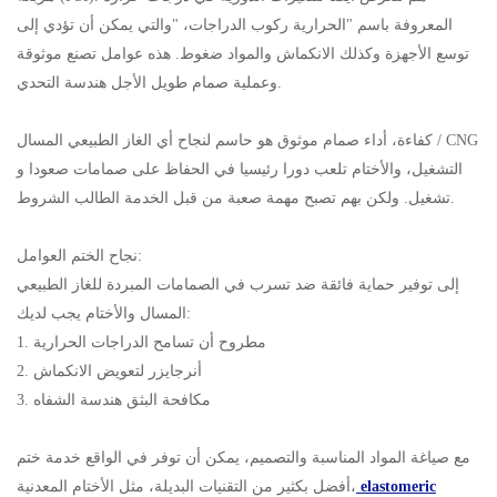
المعروفة باسم "الحرارية ركوب الدراجات، "والتي يمكن أن تؤدي إلى
توسع الأجهزة وكذلك الانكماش والمواد ضغوط. هذه عوامل تصنع موثوقة
وعملية صمام طويل الأجل هندسة التحدي.
كفاءة، أداء صمام موثوق هو حاسم لنجاح أي الغاز الطبيعي المسال / CNG
التشغيل، والأختام تلعب دورا رئيسيا في الحفاظ على صمامات صعودا و
تشغيل. ولكن بهم تصبح مهمة صعبة من قبل الخدمة الطالب الشروط.
نجاح الختم العوامل:
إلى توفير حماية فائقة ضد تسرب في الصمامات المبردة للغاز الطبيعي
المسال والأختام يجب لديك:
1. مطروح أن تسامح الدراجات الحرارية
2. أنرجايزر لتعويض الانكماش
3. مكافحة البثق هندسة الشفاه
مع صياغة المواد المناسبة والتصميم، يمكن أن توفر في الواقع خدمة ختم
elastomeric
أفضل بكثير من التقنيات البديلة، مثل الأختام المعدنية،