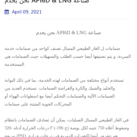
نحن يخدم API6D & LNG صناعة
April 09, 2021
نحن يخدم API6D & LNG صناعة
صمامات ل الغاز الطبيعي المسال تصنف كواحد من صمامات خدمة
المبردة، و يتم تصنيفها أيضا حسب الطلب والتسهيلات حيث الصمامات هي
المستخدمة.
تستخدم أنواع مختلفة من الصمامات لهذه الخدمة، بما في ذلك البوابة
والجليد والشيك والكرة والفراشة الصمامات. تستخدم العديد من
الصمامات الآلية والصمامات التحكم أيضا مع اسطوانات الهواء أو
المحركات الجوية المثبتة على صمامات
في الغاز الطبيعي المسال العمليات، يمكن أن تصادف الصمامات بانتظام
درجات الحرارة أدناه -320 F (-196 ج) وضغوط أعلاه 750 جنيه لكل بوصة
مربعة (PSI). هم تتعرض أيضا للتغيرات الدورية في درجات حرارة